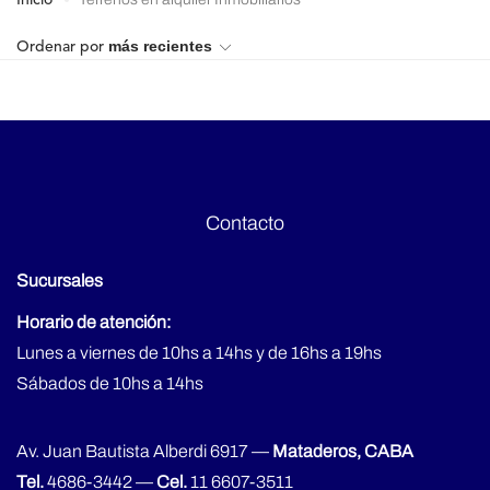
Inicio
4 ambientes
Lote
5 ambientes
más recientes
Ordenar por
6 ambientes
8 ambientes
Contacto
Sucursales
Horario de atención:
Lunes a viernes de 10hs a 14hs y de 16hs a 19hs
Sábados de 10hs a 14hs
Av. Juan Bautista Alberdi 6917 —
Mataderos, CABA
Tel.
4686-3442
—
Cel.
11 6607-3511