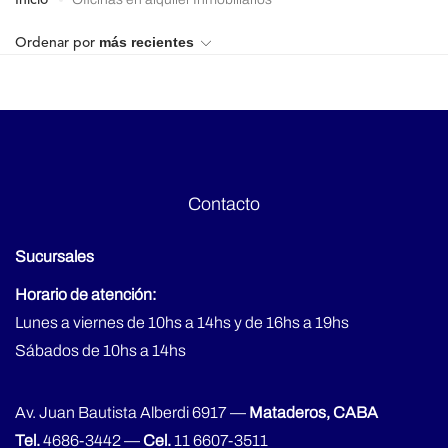
Inicio
4 ambientes
Lote
5 ambientes
más recientes
Ordenar por
6 ambientes
8 ambientes
Contacto
Sucursales
Horario de atención:
Lunes a viernes de 10hs a 14hs y de 16hs a 19hs
Sábados de 10hs a 14hs
Av. Juan Bautista Alberdi 6917 —
Mataderos, CABA
Tel.
4686-3442
—
Cel.
11 6607-3511