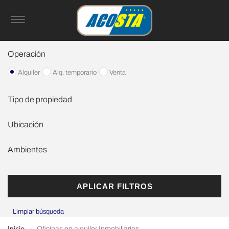
Operación
Alquiler
Alq. temporario
Venta
Tipo de propiedad
Casa
Ubicación
Departamento
Ambientes
Edificio
Galpon
0 ambientes
Cochera
1 ambientes
APLICAR FILTROS
Local
2 ambientes
Limpiar búsqueda
Negocio
3 ambientes
Quinta
Oficinas en alquiler Inmobiliarios